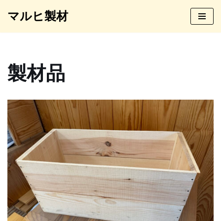
マルヒ製材
コ
ン
テ
ン
製材品
ツ
へ
ス
キ
ッ
プ