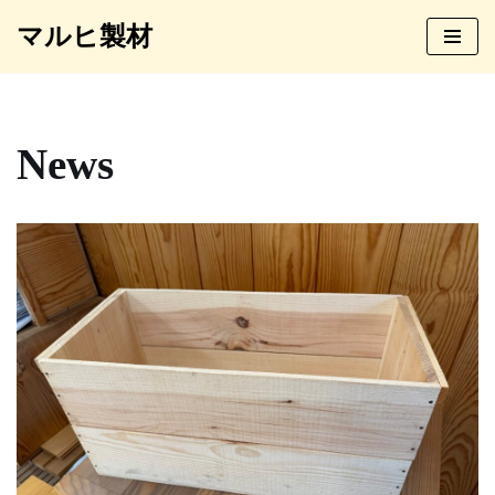
マルヒ製材
コ
ン
テ
ン
News
ツ
へ
ス
キ
ッ
プ