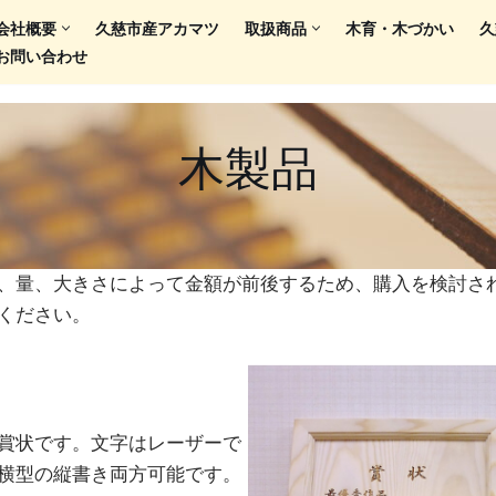
会社概要
久慈市産アカマツ
取扱商品
木育・木づかい
久
お問い合わせ
木製品
、量、大きさによって金額が前後するため、購入を検討さ
ください。
賞状です。文字はレーザーで
横型の縦書き両方可能です。