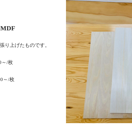
MDF
に張り上げたものです。
0～/枚
00～/枚