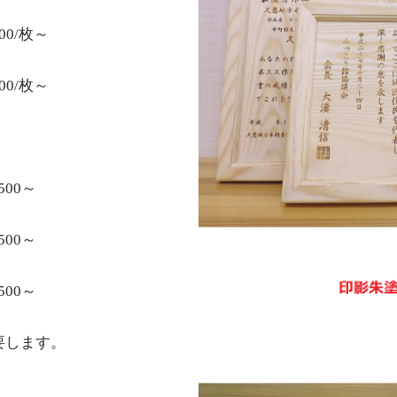
00/枚～
00/枚～
0～
00～
0～
要します。