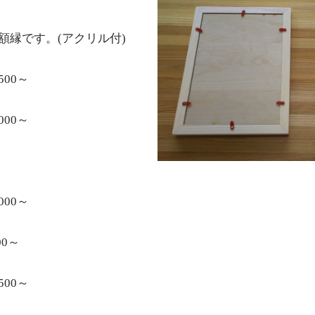
額縁です。(アクリル付)
0～
0～
0～
0～
0～