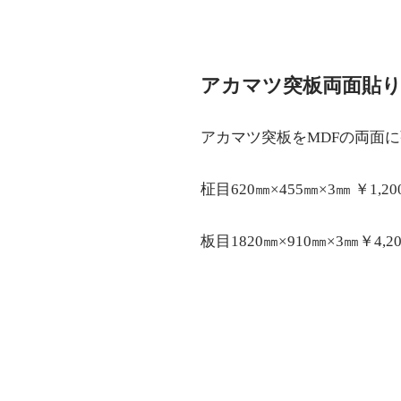
アカマツ突板両面貼り
アカマツ突板をMDFの両面
柾目620㎜×455㎜×3㎜ ￥1,20
板目1820㎜×910㎜×3㎜￥4,2