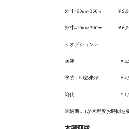
外寸490㎜×360㎜ ￥9,0
外寸410㎜×300㎜ ￥6,0
＜オプション＞
塗装 ￥2,50
塗装＋印影朱塗 ￥4,5
箱代 ￥1,50
※納期に1か月程度お時間を
木製額縁