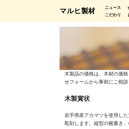
ニュース
マルヒ製材
こだわり
コ
ン
テ
ン
ツ
へ
ス
キ
木製品の価格は、木材の価格
ッ
せフォームから事前にご相談
プ
木製賞状
岩手県産アカマツを使用した
彫刻します。縦型の横書き、