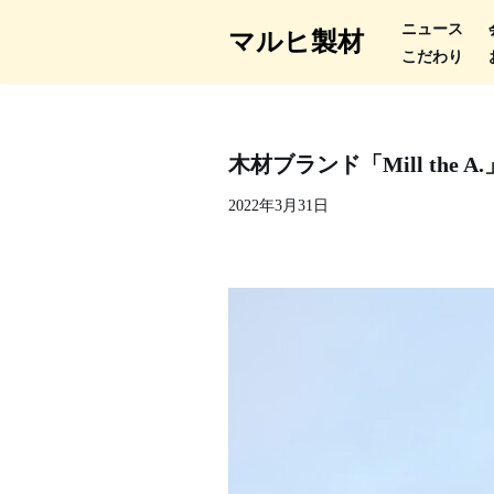
ニュース
マルヒ製材
こだわり
コ
ン
テ
ン
木材ブランド「Mill the
ツ
2022年3月31日
へ
ス
キ
ッ
プ